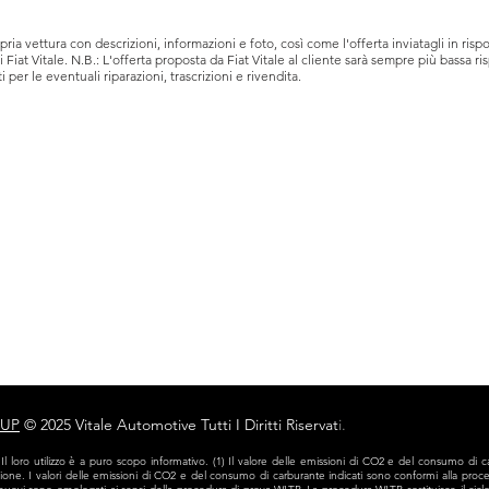
propria vettura con descrizioni, informazioni e foto, così come l'offerta inviatagli in r
 Fiat Vitale. N.B.: L'offerta proposta da Fiat Vitale al cliente sarà sempre più bassa r
ti per le eventuali riparazioni, trascrizioni e rivendita.
Nuovo
Usato
Veicoli Commerciali
Officina
Noleggio
Contatti
Privacy e Cookies
OUP
© 2025 Vitale Automotive Tutti I Diritti Riservat
i.
 Il loro utilizzo è a puro scopo informativo. (1) Il valore delle emissioni di CO2 e del consumo di c
azione. I valori delle emissioni di CO2 e del consumo di carburante indicati sono conformi alla pr