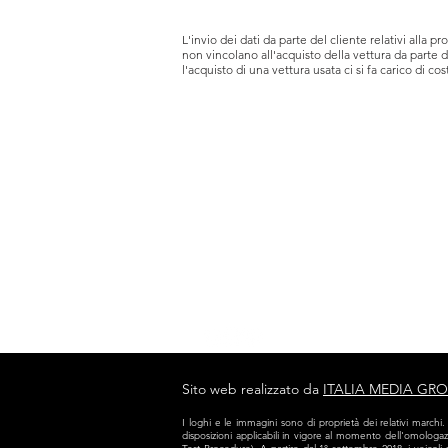
L'invio dei dati da parte del cliente relativi alla 
non vincolano all'acquisto della vettura da parte di
l'acquisto di una vettura usata ci si fa carico di cos
VITALE AUTOMOTIVE
72013 Ceglie Messapica (BR)
Via Degli Emigranti Snc
Tel. 0831384168
Sito web realizzato da
ITALIA MEDIA GR
I loghi e le immagini sono di proprietà dei relativi marchi.
disposizioni applicabili in vigore al momento dell'omolog