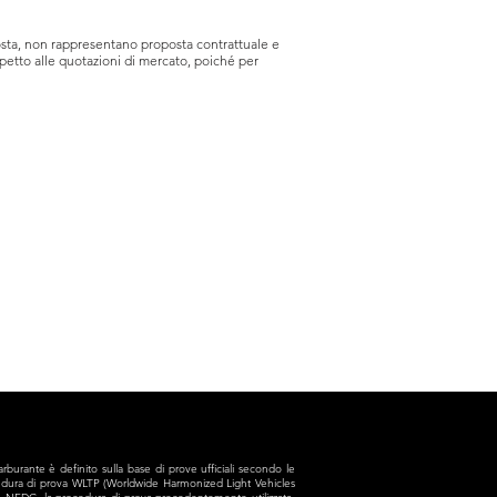
isposta, non rappresentano proposta contrattuale e
ispetto alle quotazioni di mercato, poiché per
arburante è definito sulla base di prove ufficiali secondo le
ocedura di prova WLTP (Worldwide Harmonized Light Vehicles