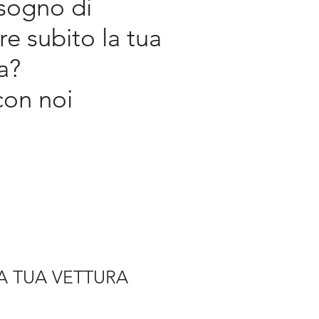
isogno di
e subito la tua
a?
con noi
LA TUA VETTURA